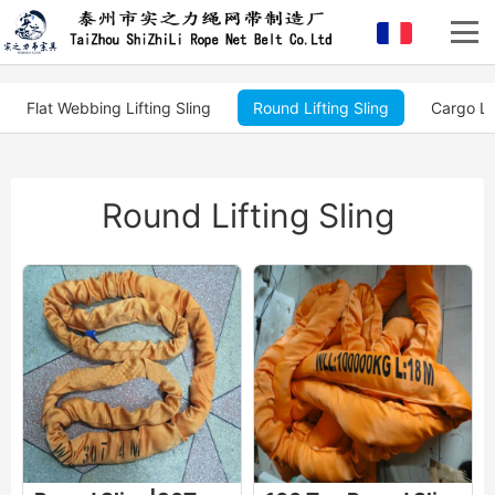
Flat Webbing Lifting Sling
Round Lifting Sling
Cargo Li
Round Lifting Sling