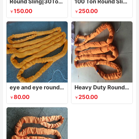
Round Sling|30Tonne
100 Ton Round Sling
150.00
250.00
￥
￥
eye and eye round sling
Heavy Duty Round Sling
80.00
250.00
￥
￥