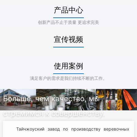
产品中心
创新产品不止于质量 更追求完美
宣传视频
使用案例
满足客户的需求是我们持续不断的工作。
Больше, чем качество, мы
стремимся к совершенству.
Тайчжоуский завод по производству веревочных