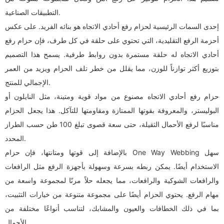
التطبيقات الصناعية.
إحدى السمات الرئيسية لحزام رفع أحادي الاتجاه هو بنائه الفريد. على عكس
أحزمة الرفع التقليدية، التي تحتوي على حلقة في كل طرف، فإن حزام رفع
أحادي الاتجاه له حلقة مستمرة بدون روابط طرفية. يسمح هذا التصميم
بتوزيع أكثر توازناً للوزن، مما يقلل من خطر تلف الحزام ويزيد من العمر
الإجمالي للمنتج.
حزام رفع أحادي الاتجاه مصنوع من مواد قوية ومتينة، مثل النايلون أو
البوليستر، والمعروفة بقوتها الممتازة ومقاومتها للتآكل. هذا يجعل الحزام
مناسبًا لرفع الأحمال الثقيلة، حتى سعة قصوى تبلغ 100 طن حسب الطراز
المحدد.
بالإضافة إلى قوتها ومتانتها، فإن حزام One Way Webbing سهل
الاستخدام أيضًا. يمكن ربطه بسرعة وسهولة بأجهزة الرفع مثل الرافعات
والرافعات الشوكية والرافعات، مما يجعله حلاً مرنًا لمجموعة واسعة من
مهام الرفع. يحتوي الحزام أيضًا على مجموعة متنوعة من خيارات التثبيت،
بما في ذلك الخطافات والعيون والمشابك، لتناسب أنواعًا مختلفة من
الأحمال.