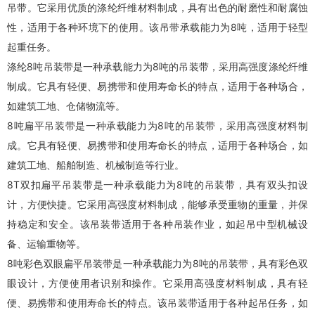
吊带。它采用优质的涤纶纤维材料制成，具有出色的耐磨性和耐腐蚀
性，适用于各种环境下的使用。该吊带承载能力为8吨，适用于轻型
起重任务。
涤纶8吨
吊装带
是一种承载能力为8吨的
吊装带
，采用高强度涤纶纤维
制成。它具有轻便、易携带和使用寿命长的特点，适用于各种场合，
如建筑工地、仓储物流等。
8吨
扁平吊装带
是一种承载能力为8吨的
吊装带
，采用高强度材料制
成。它具有轻便、易携带和使用寿命长的特点，适用于各种场合，如
建筑工地、船舶制造、机械制造等行业。
8T双扣
扁平吊装带
是一种承载能力为8吨的
吊装带
，具有双头扣设
计，方便快捷。它采用高强度材料制成，能够承受重物的重量，并保
持稳定和安全。该
吊装带
适用于各种吊装作业，如起吊中型机械设
备、运输重物等。
8吨彩色双眼
扁平吊装带
是一种承载能力为8吨的
吊装带
，具有彩色双
眼设计，方便使用者识别和操作。它采用高强度材料制成，具有轻
便、易携带和使用寿命长的特点。该
吊装带
适用于各种起吊任务，如