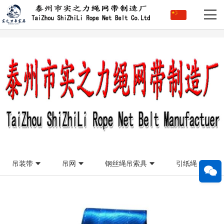
吊装带
吊网
钢丝绳吊索具
引纸绳
防