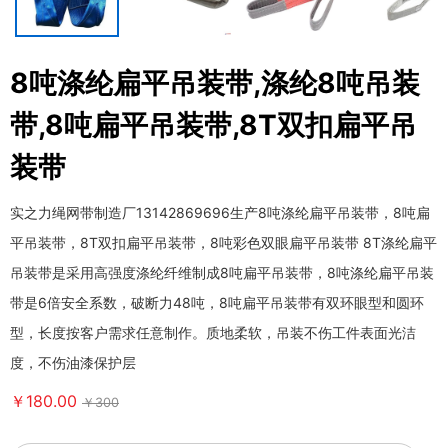
8吨涤纶扁平吊装带,涤纶8吨吊装
带,8吨扁平吊装带,8T双扣扁平吊
装带
实之力绳网带制造厂13142869696生产8吨涤纶扁平吊装带，8吨扁
平吊装带，8T双扣扁平吊装带，8吨彩色双眼扁平吊装带 8T涤纶扁平
吊装带是采用高强度涤纶纤维制成8吨扁平吊装带，8吨涤纶扁平吊装
带是6倍安全系数，破断力48吨，8吨扁平吊装带有双环眼型和圆环
型，长度按客户需求任意制作。质地柔软，吊装不伤工件表面光洁
度，不伤油漆保护层
￥180.00
￥300