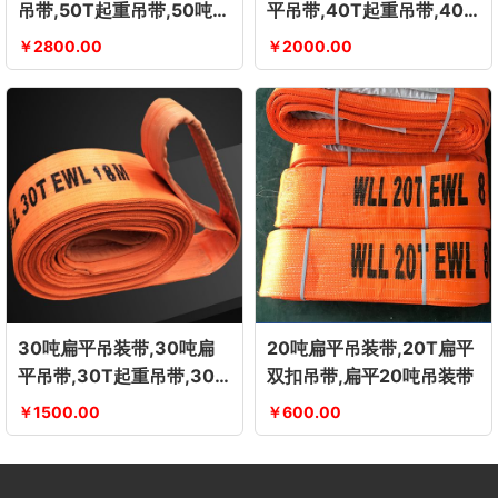
吊带,50T起重吊带,50吨扁
平吊带,40T起重吊带,40
平双扣吊带,扁平50吨吊装
吨扁平双扣吊带,扁平40吨
￥2800.00
￥2000.00
带
吊装带
30吨扁平吊装带,30吨扁
20吨扁平吊装带,20T扁平
平吊带,30T起重吊带,30
双扣吊带,扁平20吨吊装带
吨扁平双扣吊带,扁平30吨
￥1500.00
￥600.00
吊装带