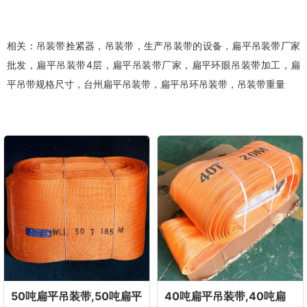
相关：
吊装带
拴紧器，
吊装带
，生产
吊装带
的设备，
扁平吊装带
厂家
批发，
扁平吊装带
4层，
扁平吊装带
厂家，扁平环眼
吊装带
加工，
扁
平吊带
规格尺寸，台州
扁平吊装带
，扁平吊环
吊装带
，
吊装带
重量
50吨扁平吊装带,50吨扁平
40吨扁平吊装带,40吨扁