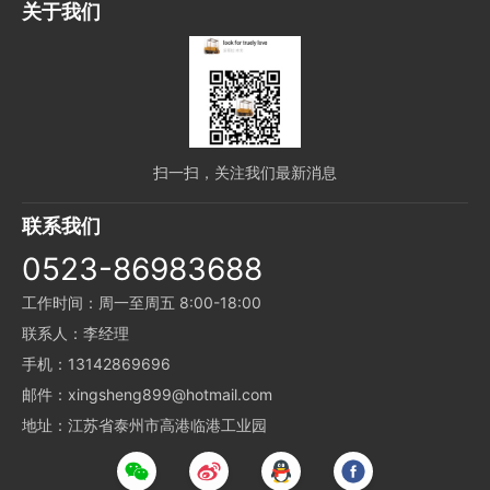
关于我们
扫一扫，关注我们最新消息
联系我们
0523-86983688
工作时间：周一至周五 8:00-18:00
联系人：李经理
手机：13142869696
邮件：xingsheng899@hotmail.com
地址：江苏省泰州市高港临港工业园