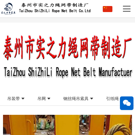
吊装带
吊网
钢丝绳吊索具
引纸绳
防