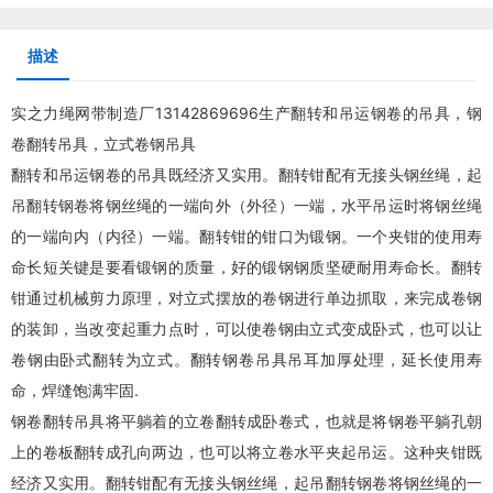
描述
实之力绳网带制造厂13142869696生产翻转和吊运钢卷的吊具，钢
卷翻转吊具，立式卷钢吊具
翻转和吊运钢卷的吊具既经济又实用。翻转钳配有无接头钢丝绳，起
吊翻转钢卷将钢丝绳的一端向外（外径）一端，水平吊运时将钢丝绳
的一端向内（内径）一端。翻转钳的钳口为锻钢。一个夹钳的使用寿
命长短关键是要看锻钢的质量，好的锻钢钢质坚硬耐用寿命长。翻转
钳通过机械剪力原理，对立式摆放的卷钢进行单边抓取，来完成卷钢
的装卸，当改变起重力点时，可以使卷钢由立式变成卧式，也可以让
卷钢由卧式翻转为立式。翻转
钢卷吊具
吊耳加厚处理，延长使用寿
命，焊缝饱满牢固.
钢卷翻转吊具将平躺着的立卷翻转成卧卷式，也就是将钢卷平躺孔朝
上的卷板翻转成孔向两边，也可以将立卷水平夹起吊运。这种夹钳既
经济又实用。翻转钳配有无接头钢丝绳，起吊翻转钢卷将钢丝绳的一