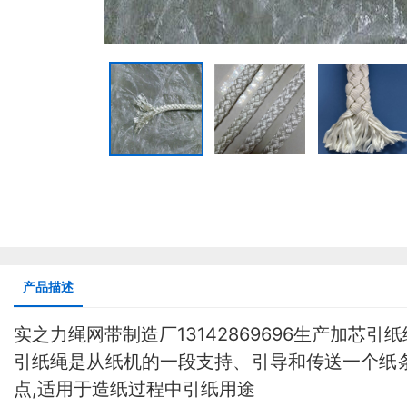
产品描述
实之力绳网带制造厂13142869696生产加芯
引纸
引纸绳
是从纸机的一段支持、引导和传送一个纸
点,适用于造纸过程中引纸用途