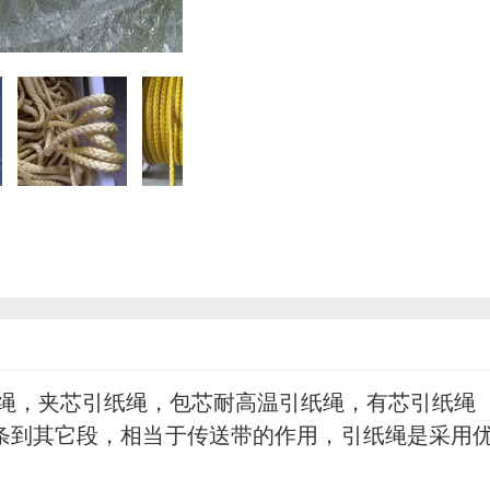
绳
，夹芯
引纸绳
，包芯耐高温
引纸绳
，有芯
引纸绳
条到其它段，相当于传送带的作用，
引纸绳
是采用