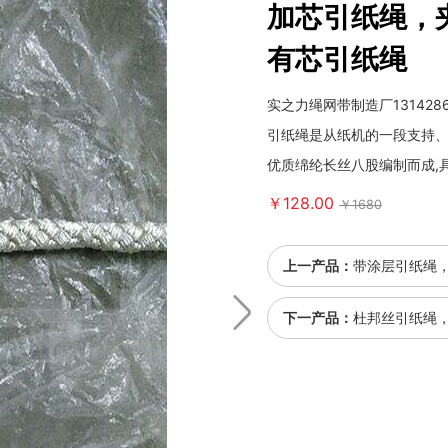
加芯引纸绳，
有芯引纸绳
实之力绳网带制造厂13142
引纸绳是从纸机的一段支持
优质绵纶长丝八股编制而成,
￥128.00
￥1680
上一产品：
带涂层引纸绳
下一产品：
杜邦丝引纸绳