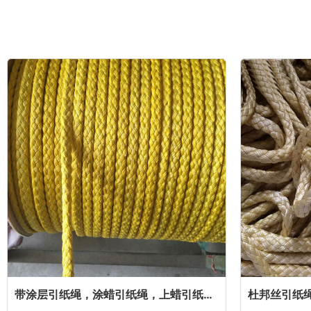
带涂层引纸绳，涂蜡引纸绳，上蜡引纸绳，浸蜡上色引纸绳