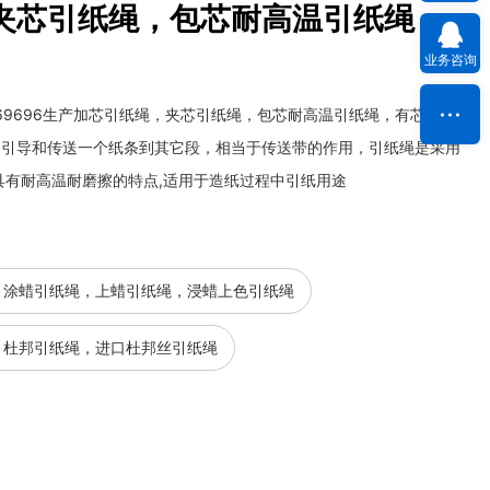
夹芯引纸绳，包芯耐高温引纸绳，
业务咨询
869696生产加芯引纸绳，夹芯引纸绳，包芯耐高温引纸绳，有芯引纸绳
、引导和传送一个纸条到其它段，相当于传送带的作用，引纸绳是采用
具有耐高温耐磨擦的特点,适用于造纸过程中引纸用途
，涂蜡引纸绳，上蜡引纸绳，浸蜡上色引纸绳
，杜邦引纸绳，进口杜邦丝引纸绳