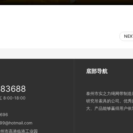
NEX
底部导航
983688
泰州市实之力绳网带制造厂
:00-18:00
研究吊索具的公司。优秀
大、产品能够赢得用户依
696
99@hotmail.com
省泰州市高港临港工业园