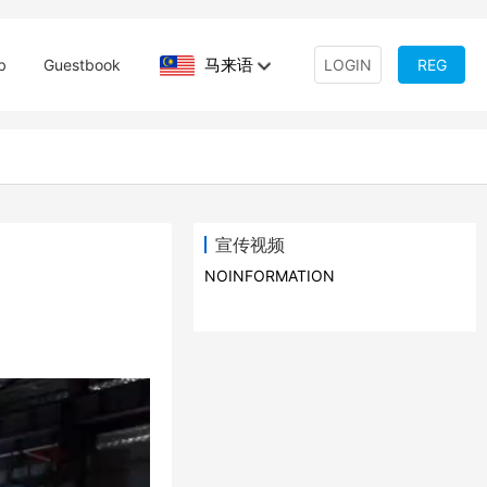
马来语
b
Guestbook
LOGIN
REG
宣传视频
NOINFORMATION