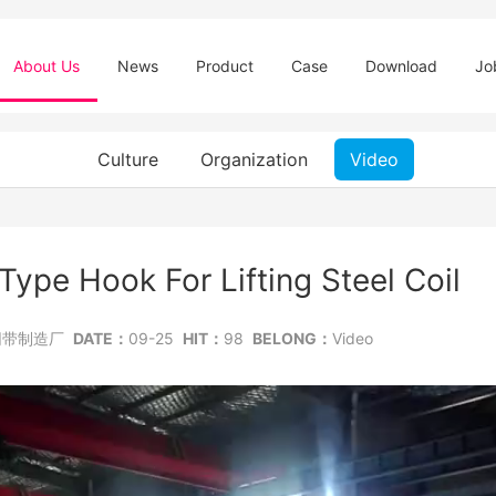
About Us
News
Product
Case
Download
Jo
Culture
Organization
Video
Type Hook For Lifting Steel Coil
网带制造厂
DATE：
09-25
HIT：
98
BELONG：
Video