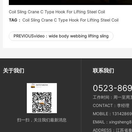
Coil Sling Crane C Type Hook For Lifting Steel Coil
TAG：
Coil Sling Crane C Type Hook For Lifting Steel Coil
PREVIOUSvideo：
wide body webbing lifting sling
关于我们
联系我们
0523-86
工作时间：周一至周五 8
CONTACT：李经理
MOBILE：13142869
扫一扫，关注我们最新消息
EMAIL：xingsheng8
ADDRESS：江苏