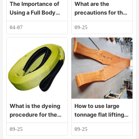
The Importance of
What are the
Using a Full Body
precautions for the
Safety Harness
use of lifting belt
04-07
09-25
sling
What is the dyeing
How to use large
procedure for the
tonnage flat lifting
hoisting belt
belt
09-25
09-25