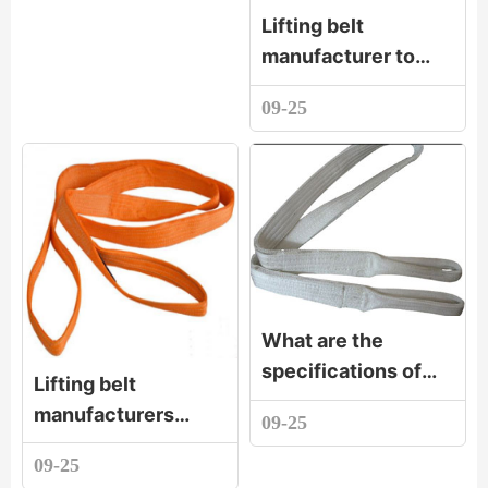
Lifting belt
manufacturer to
show you how to
09-25
choose flat lifting
belt
What are the
specifications of
Lifting belt
white
manufacturers
09-25
polypropylene
show you the
hoisting belt with
09-25
thickness of lifting