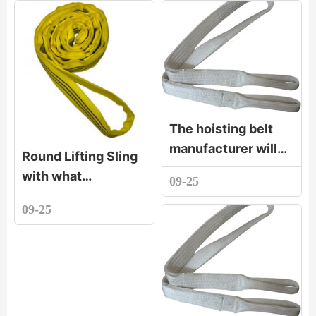
The hoisting belt
manufacturer will
Round Lifting Sling
show you the two
with what
09-25
situations of the
characteristics
rupture of the
09-25
synthetic fibe