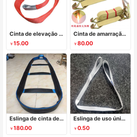
Cinta de elevação de 5 toneladas, cinta de eslinga vermelha
Cinta de amarração com catraca de aramida
15.00
80.00
￥
￥
Eslinga de cinta de vidro
Eslinga de uso único de 500 kg
180.00
0.50
￥
￥