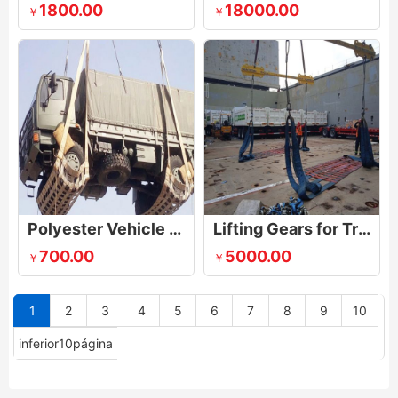
1800.00
18000.00
￥
￥
Polyester Vehicle Lifting Sling
Lifting Gears for Trucks, Vans / Cars
700.00
5000.00
￥
￥
1
2
3
4
5
6
7
8
9
10
inferior10página