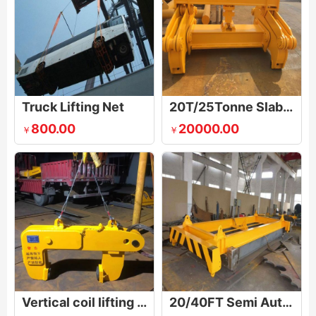
Truck Lifting Net
20T/25Tonne Slab Billet Tong Lifting Device
800.00
20000.00
￥
￥
Vertical coil lifting & flipping tong
20/40FT Semi Automatic Container Lifting Spreader Beam