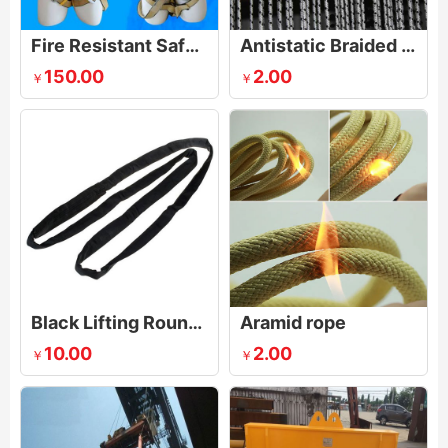
Fire Resistant Safety Harnesses
Antistatic Braided Rope for Door Curtain
150.00
2.00
￥
￥
Black Lifting Round Stage Sling
Aramid rope
10.00
2.00
￥
￥