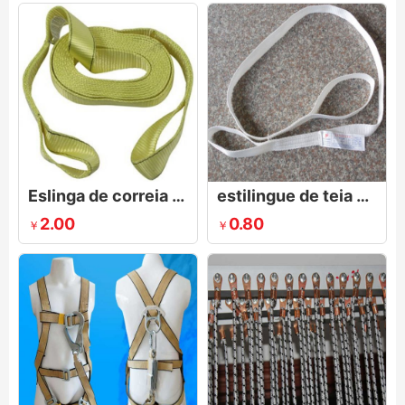
Eslinga de correia unidirecional
estilingue de teia branca
2.00
0.80
￥
￥