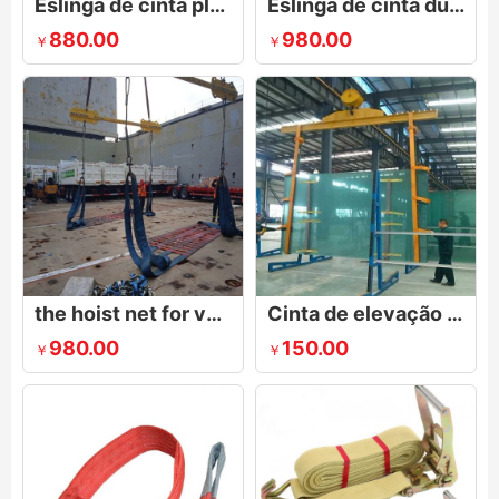
Eslinga de cinta plana tecida
Eslinga de cinta duplex
880.00
980.00
￥
￥
the hoist net for vehicles|Polyester Lifting Nets|Flat Nylon Net
Cinta de elevação de vidro
980.00
150.00
￥
￥