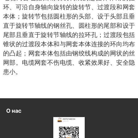
环、可沿自身轴向旋转的旋转节、过渡段和网套
本体；旋转节包括圆柱形的头部、设于头部且垂
直于旋转节轴线的钢丝孔、圆柱形的尾部和设于
尾部且垂直于旋转节轴线的拉环孔；过渡段包括
锥状的过渡段本体和与网套本体连接的环向均布
的凸起；网套本体包括由钢绞线构成的网状的丝
网部。电缆网套不伤电缆、收紧效果好、安全隐
患小。
О нас