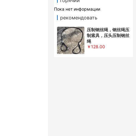
горячий
Пока нет информации
рекомендовать
压制钢丝绳，钢丝绳压
制索具，压头压制钢丝
绳
￥128.00