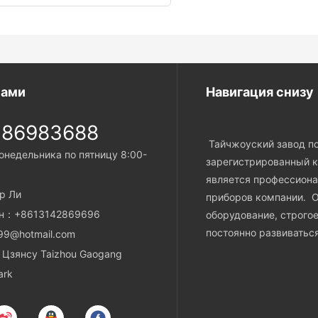
нами
Навигация снизу
-86983688
Тайчжоуский завод по 
онедельника по пятницу 8:00-
зарегистрированный к
является профессион
р Ли
приборов компании. О
он：+8613142869696
оборудование, строгое
постоянно развиватьс
99@hotmail.com
Цзянсу Taizhou Gaogang
ark