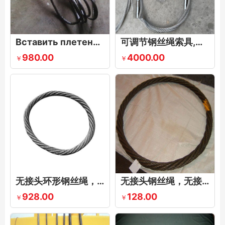
Вставить плетеный трос, подъемный двойной пряжкой, вставить плетеный трос, поднять головку пипа проволочного троса, вставить плетеный прессованный стальной трос.
可调节钢丝绳索具,可调节浇筑钢丝绳索具，可调节长度的钢丝绳吊索具
980.00
4000.00
￥
￥
无接头环形钢丝绳，环形无接头钢丝绳，无接头钢丝绳吊索
无接头钢丝绳，无接头钢丝绳绳圈，环形无接头钢丝绳索
928.00
128.00
￥
￥