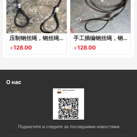
压制钢丝绳，钢丝绳压制索具，压头压制钢丝绳
手工插编钢丝绳，钢丝绳插编
128.00
128.00
￥
￥
О нас
Подметите и следите за последними новостями.