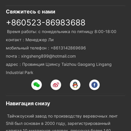
веревка из стекловолокна,
подвесная сетка с подъемным
высокотемпературная веревка,
Свяжитесь с нами
ремнем
высотная веревочная сетка,
+860523-86983688
предотвращающая падение,
нейлоновая подвесная сетка,
Время работы: с понедельника по пятницу 8:00-18:00
подвесная сетка с подъемным
контакт：Менеджер Ли
ремнем
мобильный телефон：+8613142869696
почта：xingsheng899@hotmail.com
адрес：Провинция Цзянсу Taizhou Gaogang Lingang
Industrial Park
Навигация снизу
Тайчжоуский завод по производству веревочных лент
Shili был основан в 2000 году, зарегистрированный
капитал 10 миллионов человек, персонал более 140